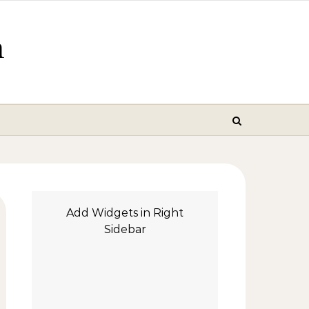
m
Add Widgets in Right
Sidebar